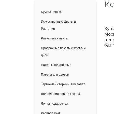
Ис
Бумага Тишью
Искусственные Цветы и
Купи
Растения
Моск
Ритуальная лента
цено
без 
Прозрачные пакеты с жёстким
дном
Пакеты Подарочные
Пакеты для цветов
Термоклей стержни, Пистолет
Добавление нового товара
Лента подарочная
Распродажа!