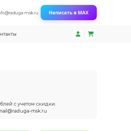
Написать в MAX
nfo@raduga-msk.ru
нтакты
блей с учетом скидки.
mail@raduga-msk.ru