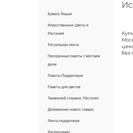
Ис
Бумага Тишью
Искусственные Цветы и
Купи
Растения
Моск
Ритуальная лента
цено
без 
Прозрачные пакеты с жёстким
дном
Пакеты Подарочные
Пакеты для цветов
Термоклей стержни, Пистолет
Добавление нового товара
Лента подарочная
Распродажа!