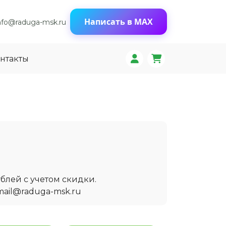
Написать в MAX
nfo@raduga-msk.ru
нтакты
блей с учетом скидки.
mail@raduga-msk.ru