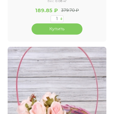
Вес:
0.08 кг
189.85 ₽
379.70 ₽
Купить