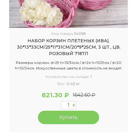
Код товара
34098
НАБОР КОРЗИН ПЛЕТЕНЫХ (ИВА),
30*13*33CM/25*11*31CM/20*9*25CM, 3 ШТ., ЦВ.
РОЗОВЫЙ 7187Л
Размеры корзин: d=29 h=13/34см / d=24 h=11/29см / d=20
h=10/24см. Искусственные цветы в стоимость не входят.
Количество на складе:
1
Вес:
0.43 кг
821.30 ₽
1642.60 ₽
Купить