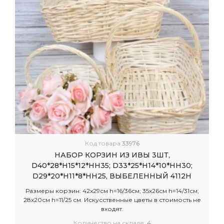
Код товара
33976
НАБОР КОРЗИН ИЗ ИВЫ 3ШТ,
D40*28*H15*12*HH35; D33*25*H14*10*HH30;
D29*20*H11*8*HH25, ВЫБЕЛЕННЫЙ 4112Н
Размеры корзин: 42x29см h=16/36см; 35x26см h=14/31см;
28x20см h=11/25 см. Искусственные цветы в стоимость не
входят.
Количество на складе:
4