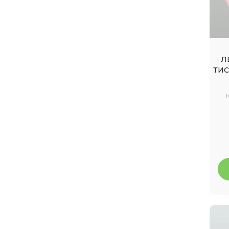
Л
ТИС