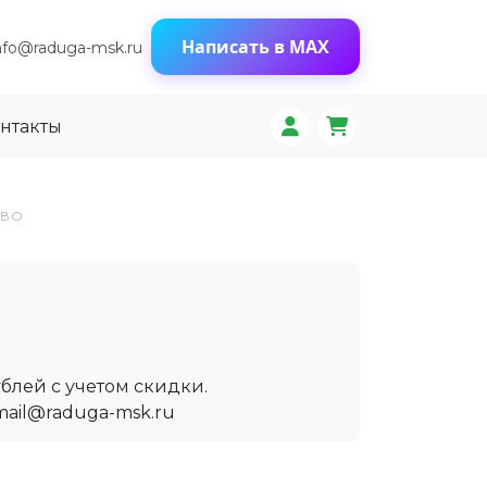
Написать в MAX
nfo@raduga-msk.ru
нтакты
ЕВО
блей с учетом скидки.
mail@raduga-msk.ru