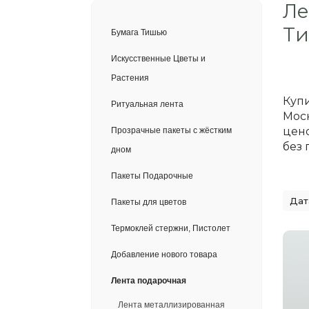
Ле
Ти
Бумага Тишью
Искусственные Цветы и
Растения
Купи
Ритуальная лента
Моск
цено
Прозрачные пакеты с жёстким
без 
дном
Пакеты Подарочные
Пакеты для цветов
Термоклей стержни, Пистолет
Добавление нового товара
Лента подарочная
Лента металлизированная