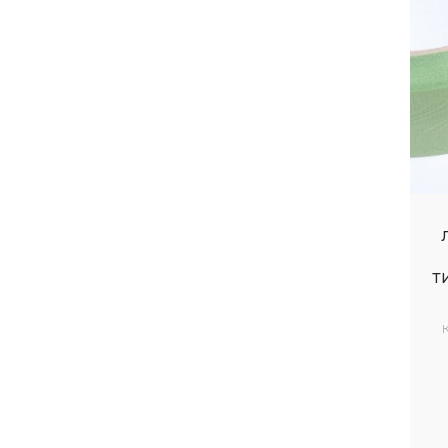
Итальянское тиснение
Лента 2 см х 50ярд Матовые
Полосы
Лента 1 см х 250ярд
Лента 2 см х 50ярд Летний
Лента 5 см х 50ярд
Гвардейская
Лента 5 см х 50ярд Гладкая
Георгиевская лента
Т
Лента 0,5 см х 500ярд Горошек
Лента 2 см х 50ярд В горошек
Лента ажурная
Лента аспидистра