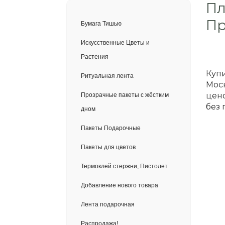
Пл
Пр
Бумага Тишью
Искусственные Цветы и
Растения
Купи
Ритуальная лента
Моск
цено
Прозрачные пакеты с жёстким
без 
дном
Пакеты Подарочные
Пакеты для цветов
Термоклей стержни, Пистолет
Добавление нового товара
Лента подарочная
Распродажа!