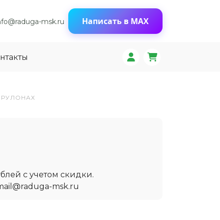
Написать в MAX
nfo@raduga-msk.ru
нтакты
В РУЛОНАХ
блей с учетом скидки.
mail@raduga-msk.ru