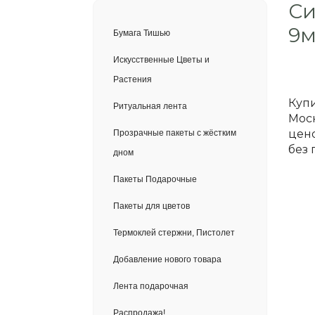
Си
9
Бумага Тишью
Искусственные Цветы и
Растения
Купи
Ритуальная лента
Моск
цено
Прозрачные пакеты с жёстким
без 
дном
Пакеты Подарочные
Пакеты для цветов
Термоклей стержни, Пистолет
Добавление нового товара
Лента подарочная
Распродажа!