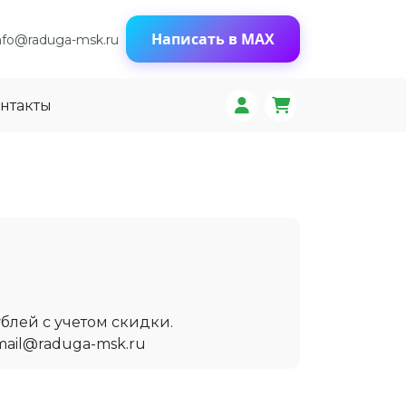
Написать в MAX
nfo@raduga-msk.ru
нтакты
блей с учетом скидки.
mail@raduga-msk.ru