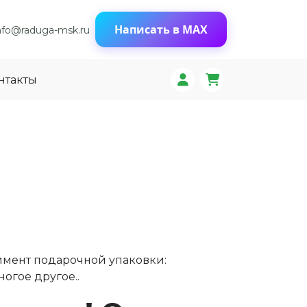
Написать в MAX
nfo@raduga-msk.ru
нтакты
имент подарочной упаковки:
огое другое..