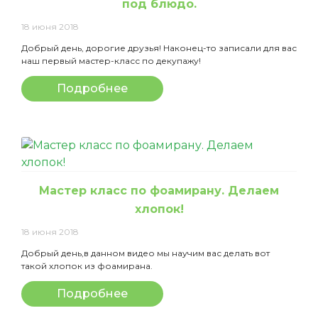
под блюдо.
18 июня 2018
Добрый день, дорогие друзья! Наконец-то записали для вас
наш первый мастер-класс по декупажу!
Подробнее
Мастер класс по фоамирану. Делаем
хлопок!
18 июня 2018
Добрый день,в данном видео мы научим вас делать вот
такой хлопок из фоамирана.
Подробнее