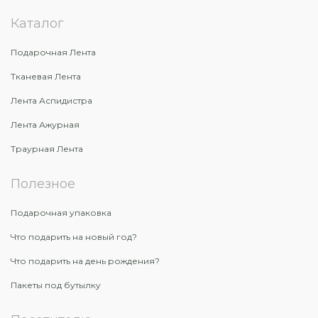
Каталог
Подарочная Лента
Тканевая Лента
Лента Аспидистра
Лента Ажурная
Траурная Лента
Полезное
Подарочная упаковка
Что подарить на новый год?
Что подарить на день рождения?
Пакеты под бутылку