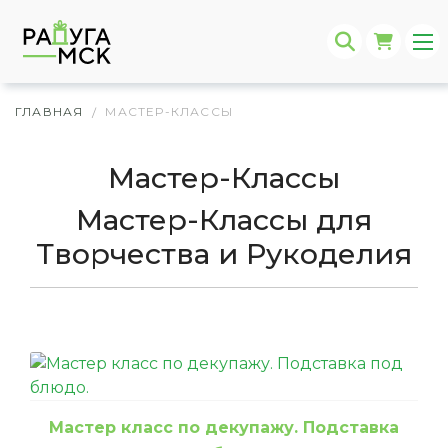
ГЛАВНАЯ
МАСТЕР-КЛАССЫ
/
Мастер-Классы
Мастер-Классы для
Творчества и Рукоделия
Мастер класс по декупажу. Подставка