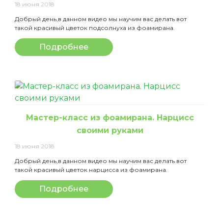
18 июня 2018
Добрый день,в данном видео мы научим вас делать вот
такой красивый цветок подсолнуха из фоамирана.
Подробнее
Мастер-класс из фоамирана. Нарцисс
своими руками
18 июня 2018
Добрый день,в данном видео мы научим вас делать вот
такой красивый цветок нарцисса из фоамирана.
Подробнее