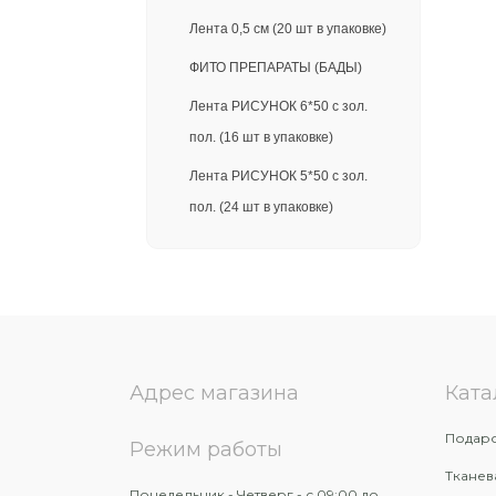
Лента 0,5 см (20 шт в упаковке)
ФИТО ПРЕПАРАТЫ (БАДЫ)
Лента РИСУНОК 6*50 с зол.
пол. (16 шт в упаковке)
Лента РИСУНОК 5*50 с зол.
пол. (24 шт в упаковке)
Лента 3 см (40 шт в упаковке)
Лента 5 см (24 шт в упаковке)
Лента 1 см (20 шт в упаковке)
ИГРУШКИ ДЛЯ БУКЕТОВ:
Адрес магазина
Ката
СУМКИ ДЛЯ ЦВЕТОВ:
Подаро
ПОДАРОЧНЫЕ НОВОГОДНИЕ
Режим работы
КОРОБКИ:
Тканев
Понедельник - Четверг - с 09:00 до