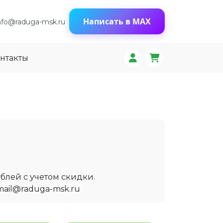
Написать в MAX
nfo@raduga-msk.ru
нтакты
блей с учетом скидки.
mail@raduga-msk.ru