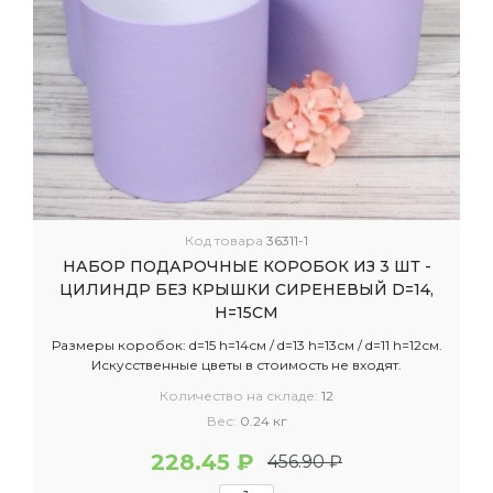
Код товара
36311-1
НАБОР ПОДАРОЧНЫЕ КОРОБОК ИЗ 3 ШТ -
ЦИЛИНДР БЕЗ КРЫШКИ СИРЕНЕВЫЙ D=14,
H=15СМ
Размеры коробок: d=15 h=14см / d=13 h=13см / d=11 h=12см.
Искусственные цветы в стоимость не входят.
Количество на складе:
12
Вес:
0.24 кг
228.45 ₽
456.90 ₽