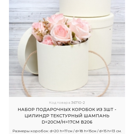
Код товара
36710-2
НАБОР ПОДАРОЧНЫХ КОРОБОК ИЗ 3ШТ -
ЦИЛИНДР ТЕКСТУРНЫЙ ШАМПАНЬ
D=20СМ/H=17СМ В206
Размеры коробок: d=20 h=17см / d=18 h=15см / d=15 h=13 см.