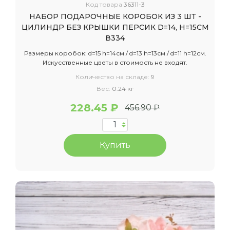
Код товара
36311-3
НАБОР ПОДАРОЧНЫЕ КОРОБОК ИЗ 3 ШТ -
ЦИЛИНДР БЕЗ КРЫШКИ ПЕРСИК D=14, H=15СМ
В334
Размеры коробок: d=15 h=14см / d=13 h=13см / d=11 h=12см.
Искусственные цветы в стоимость не входят.
Количество на складе:
9
Вес:
0.24 кг
228.45 ₽
456.90 ₽
Купить