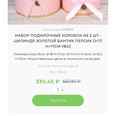
Код товара
31138-8
НАБОР ПОДАРОЧНЫЕ КОРОБОК ИЗ 3 ШТ -
ЦИЛИНДР ЗОЛОТОЙ БАНТИК ПЕРСИК D=17,
H=17СМ Y823
Размеры коробок: d=18 h=17см / d=14.5 h=14.5см / d=12.5
h=12см. Искусственные цветы в стоимость не входят.
Количество на складе:
3
Вес:
0.5 кг
330.45 ₽
660.90 ₽
Купить