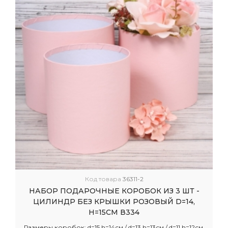
Код товара
36311-2
НАБОР ПОДАРОЧНЫЕ КОРОБОК ИЗ 3 ШТ -
ЦИЛИНДР БЕЗ КРЫШКИ РОЗОВЫЙ D=14,
H=15СМ В334
Размеры коробок: d=15 h=14см / d=13 h=13см / d=11 h=12см.