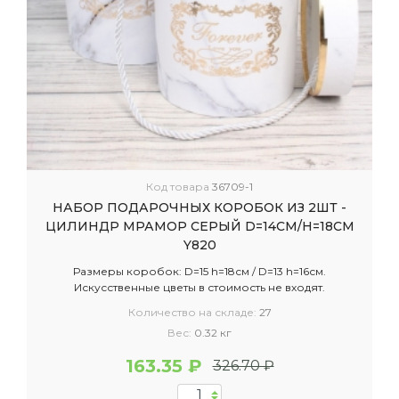
Код товара
36709-1
НАБОР ПОДАРОЧНЫХ КОРОБОК ИЗ 2ШТ -
ЦИЛИНДР МРАМОР СЕРЫЙ D=14СМ/H=18СМ
Y820
Размеры коробок: D=15 h=18см / D=13 h=16см.
Искусственные цветы в стоимость не входят.
Количество на складе:
27
Вес:
0.32 кг
163.35 ₽
326.70 ₽