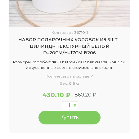
Код товара
36710-1
НАБОР ПОДАРОЧНЫХ КОРОБОК ИЗ 3ШТ -
ЦИЛИНДР ТЕКСТУРНЫЙ БЕЛЫЙ
D=20СМ/H=17СМ В206
Размеры коробок: d=20 h=17см / d=18 h=15см / d=15 h=13 см.
Искусственные цветы в стоимость не входят.
Количество на складе:
4
Вес:
0.6 кг
430.10 ₽
860.20 ₽
Купить