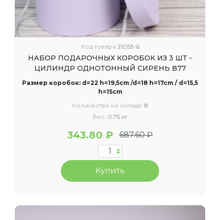
Код товара
21053-6
НАБОР ПОДАРОЧНЫХ КОРОБОК ИЗ 3 ШТ -
ЦИЛИНДР ОДНОТОННЫЙ СИРЕНЬ В77
Размер коробок: d=22 h=19,5cm /d=18 h=17cm / d=15,5
h=15cm
Количество на складе:
8
Вес:
0.75 кг
343.80 ₽
687.60 ₽
Купить