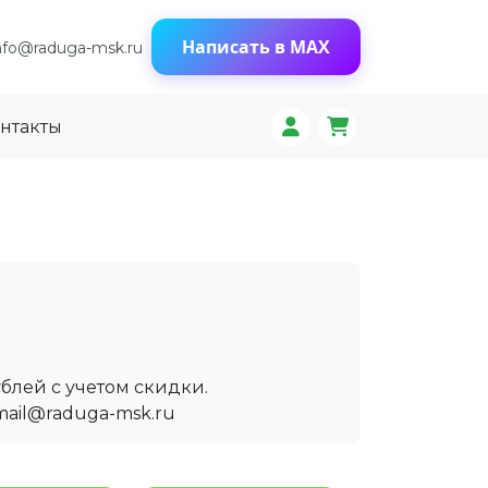
Написать в MAX
nfo@raduga-msk.ru
нтакты
блей с учетом скидки.
mail@raduga-msk.ru