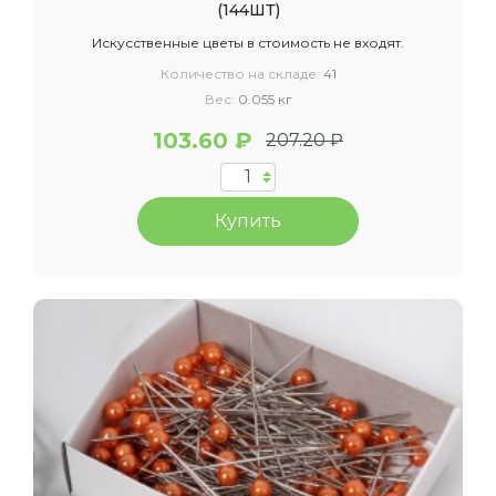
(144ШТ)
Искусственные цветы в стоимость не входят.
Количество на складе:
41
Вес:
0.055 кг
103.60 ₽
207.20 ₽
Купить