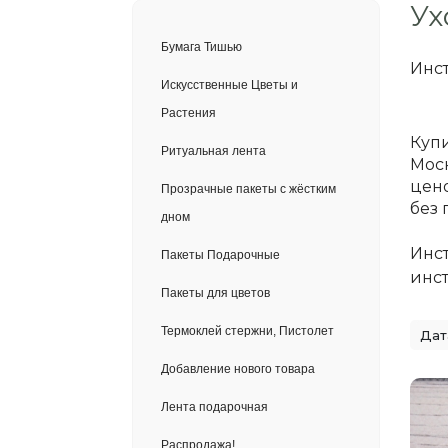
Ух
Бумага Тишью
Инст
Искусственные Цветы и
Растения
Купи
Ритуальная лента
Моск
цено
Прозрачные пакеты с жёстким
без 
дном
Инст
Пакеты Подарочные
инс
Пакеты для цветов
Термоклей стержни, Пистолет
Добавление нового товара
Лента подарочная
Распродажа!