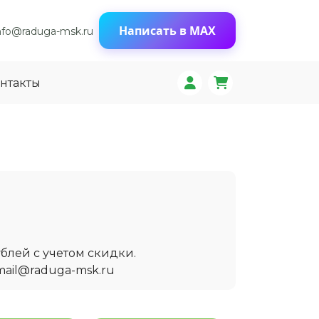
Написать в MAX
nfo@raduga-msk.ru
нтакты
блей с учетом скидки.
mail@raduga-msk.ru