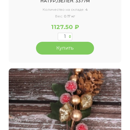
НАТУР,/ЗЕЛЕН. 3377М
Количество на складе:
4
Вес:
0.17 кг
1127.50 ₽
Купить