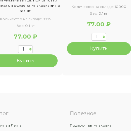
а указана за 1 шт. При оптовых
пках отгружается упаковками по
Количество на складе:
10000
40 шт.
Вес:
0.1 кг
Количество на складе:
9995
77.00 ₽
Вес:
0.1 кг
77.00 ₽
Купить
Купить
лог
Полезное
чная Лента
Подарочная упаковка