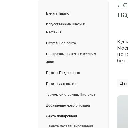
Ле
на
Бумага Тишью
Искусственные Цветы и
Растения
Купи
Ритуальная лента
Моск
цено
Прозрачные пакеты с жёстким
без 
дном
Пакеты Подарочные
Пакеты для цветов
Термоклей стержни, Пистолет
Добавление нового товара
Лента подарочная
Лента металлизированная