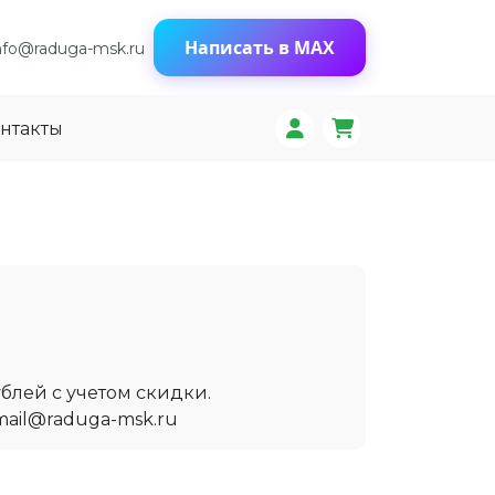
Написать в MAX
nfo@raduga-msk.ru
нтакты
блей с учетом скидки.
mail@raduga-msk.ru