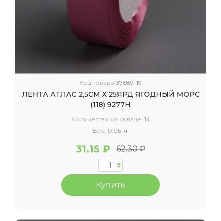
Код товара
37689-19
ЛЕНТА АТЛАС 2,5СМ Х 25ЯРД ЯГОДНЫЙ МОРС
(118) 9277Н
Количество на складе:
14
Вес:
0.05 кг
31.15 ₽
62.30 ₽
Купить