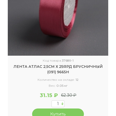
Код товара
37689-1
ЛЕНТА АТЛАС 2,5СМ Х 25ЯРД БРУСНИЧНЫЙ
(091) 9665Н
Количество на складе:
12
Вес:
0.05 кг
31.15 ₽
62.30 ₽
Купить