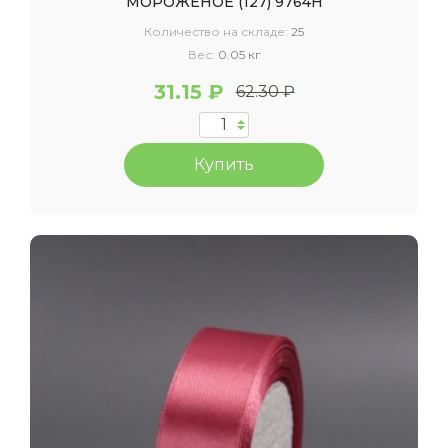
МОРОЖЕНОЕ (127) 9764Н
Количество на складе:
25
Вес:
0.05 кг
31.15 ₽
62.30 ₽
Купить