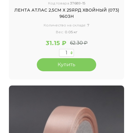
Код товара
37689-15
ЛЕНТА АТЛАС 2,5СМ Х 25ЯРД ХВОЙНЫЙ (073)
9603Н
Количество на складе:
7
Вес:
0.05 кг
31.15 ₽
62.30 ₽
Купить