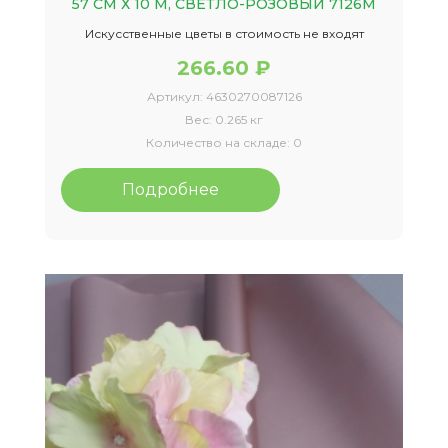
57 СМ Х 10 М, СВЕТЛО-РОЗОВЫЙ 7126М
Искусственные цветы в стоимость не входят
266.60 ₽
Артикул:
4630270087126
Вес:
0.265 кг
Количество на складе:
0
Подробнее