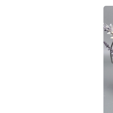
флористические)
Кашпо из металла
Кашпо-коробка для цветов
Кашпо из ткани
Бабочки и птички
Сетка флористическая
Плёнка упаковочная
Вазы пластиковые, поддоны
для оазиса
Оазис для цветов
Бусины
Фетр
Блестки