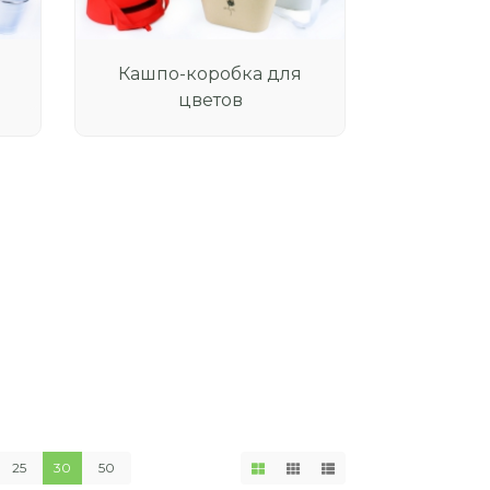
Кашпо-коробка для
цветов
25
30
50