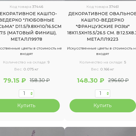
Код товара
37446
Код товара
37461
ЕКОРАТИВНОЕ КАШПО-
ДЕКОРАТИВНОЕ ОВАЛЬНО
ВЕДЕРКО "ЛЮБОВНЫЕ
КАШПО-ВЕДЕРКО
ЬМА" D11.5/9.8XH10/16.5CM
"ФРАНЦУЗСКИЕ РОЗЫ"
7.5 (МАТОВЫЙ ФИНИШ),
18X11.5XH15.5/26.5 СМ. B:12.5X8.
МЕТАЛЛ9978
МЕТАЛЛ9223
сственные цветы в стоимость не
Искусственные цветы в стоимость 
входят
входят
Количество на складе:
9
Количество на складе:
5
Вес:
0.075 кг
Вес:
0.166 кг
79.15 ₽
148.30 ₽
158.30 ₽
296.60 ₽
Купить
Купить