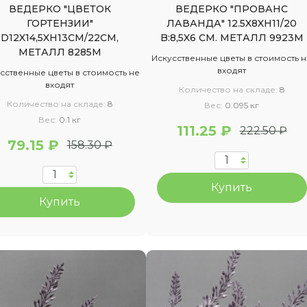
ВЕДЕРКО "ЦВЕТОК
ВЕДЕРКО "ПРОВАНС
ГОРТЕНЗИИ"
ЛАВАНДА" 12.5X8XH11/20
D12X14,5XH13CM/22СМ,
B:8,5X6 СМ. МЕТАЛЛ 9923М
МЕТАЛЛ 8285М
Искусственные цветы в стоимость 
входят
сственные цветы в стоимость не
входят
Количество на складе:
8
Количество на складе:
8
Вес:
0.095 кг
Вес:
0.1 кг
111.25 ₽
222.50 ₽
79.15 ₽
158.30 ₽
Купить
Купить