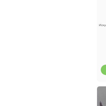
Топперы деревянные
Лён Однотонный
Пакеты и Сумки для цветов
Иску
Инструменты для флориста
23 Февраля
Контейнер для хранения
Посуда для праздника