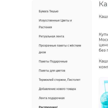
Ка
Бумага Тишью
Кашп
Искусственные Цветы и
Растения
Купи
Ритуальная лента
Моск
цено
Прозрачные пакеты с жёстким
без 
дном
Кашп
Пакеты Подарочные
ком
Пакеты для цветов
Термоклей стержни, Пистолет
Добавление нового товара
Лента подарочная
Распродажа!