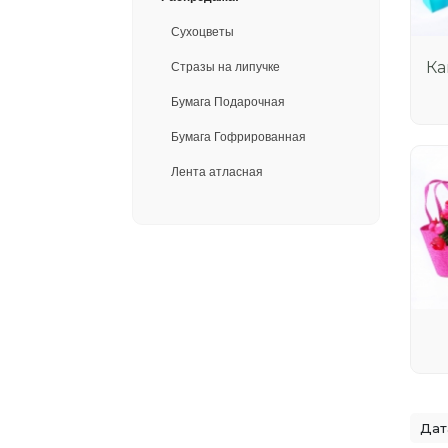
Сухоцветы
Ка
Стразы на липучке
Бумага Подарочная
Бумага Гофрированная
Лента атласная
8 Марта, День Святого
Валентина
Бант из ленты
Подарочные коробки
Шары воздушные
Плетеные корзины
Кашпо флористические
Кашпо из дерева (ящики