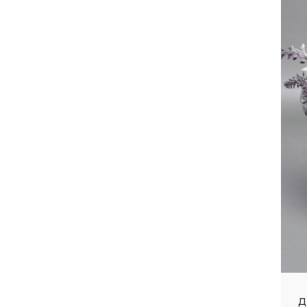
Лента кружево тканая
Новый Год
Наполнитель бумажный
Пенопластовые формы
Искусственные Бутоны
цветочные
Открытки
Фоамиран
Прозрачные формы
Мягкие игрушки
Пасхальная коллекция
Пакет с клеевым клапаном из
бопп
Д