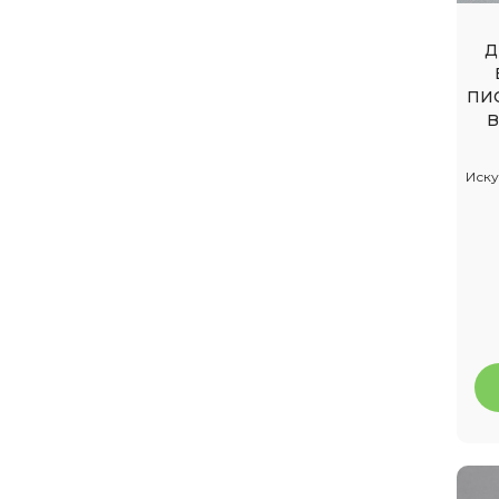
Вставки
Д
Липучки
ПИС
Товары и аксессуары для
B
декора
Прищепки
Иску
Проволока для гербер
Тейп лента
Наполнитель сизалевый
Шнур декоративный
Декоративные булавки
Проволока и резинка
флористическая
Перья декоративные