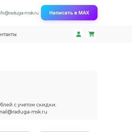
Написать в MAX
nfo@raduga-msk.ru
нтакты
блей с учетом скидки.
mail@raduga-msk.ru