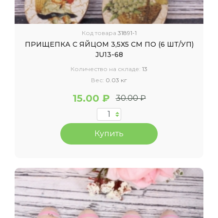
Код товара
31891-1
ПРИЩЕПКА С ЯЙЦОМ 3,5Х5 СМ ПО (6 ШТ/УП)
JU13-68
Количество на складе:
13
Вес:
0.03 кг
15.00 ₽
30.00 ₽
Купить