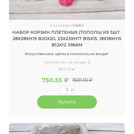
Код товара
36680
НАБОР КОРЗИН ПЛЕТЕНЫХ (ТОПОЛЬ) ИЗ 3ШТ :
28X28XH19 B20X20, 23X23XH17 B15X15, 18X18XH15
B12X12 3966М
Искусственные цветы в стоимость не входят.
Количество на складе:
2
Вес:
1.1 кг
750.55 ₽
1501.10 ₽
Купить