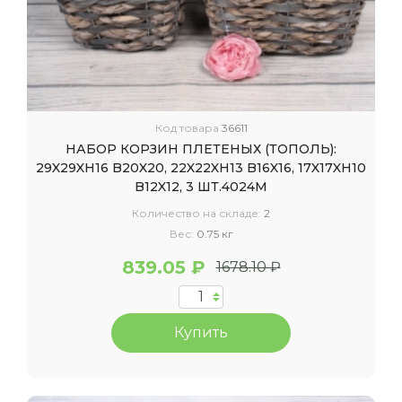
Код товара
36611
НАБОР КОРЗИН ПЛЕТЕНЫХ (ТОПОЛЬ):
29X29XH16 B20X20, 22X22XH13 B16X16, 17X17XH10
B12X12, 3 ШТ.4024М
Количество на складе:
2
Вес:
0.75 кг
839.05 ₽
1678.10 ₽
Купить