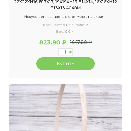
22X22XH16 B17X17, 19X19XH13 B14X14, 16X16XH12
B13X13 4048М
Искусственные цветы в стоимость не входят.
Количество на складе:
2
Вес:
0.9 кг
823.90 ₽
1647.80 ₽
Купить