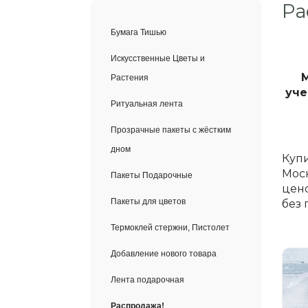
Ра
Бумага Тишью
Искусственные Цветы и
М
Растения
уче
Ритуальная лента
Прозрачные пакеты с жёстким
дном
Купи
Моск
Пакеты Подарочные
цено
Пакеты для цветов
без 
Термоклей стержни, Пистолет
Добавление нового товара
Лента подарочная
Распродажа!