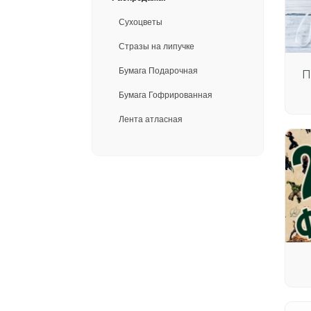
Сухоцветы
Стразы на липучке
Бумага Подарочная
П
Бумага Гофрированная
Лента атласная
8 Марта, День Святого
Валентина
Бант из ленты
Подарочные коробки
Шары воздушные
Плетеные корзины
Кашпо флористические
Бабочки и птички