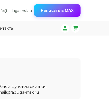
Написать в MAX
nfo@raduga-msk.ru
нтакты
блей с учетом скидки.
mail@raduga-msk.ru