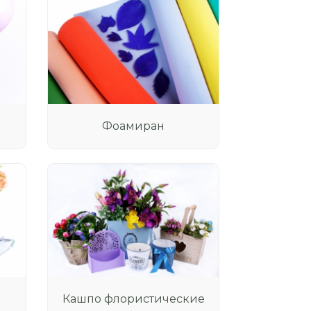
Фоамиран
я
Кашпо флористические