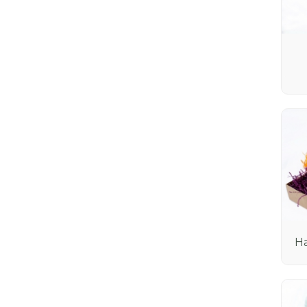
цветочные
Открытки
Фоамиран
Прозрачные формы
Мягкие игрушки
Пасхальная коллекция
Пакет с клеевым клапаном из
бопп
Топперы деревянные
Лён Однотонный
Н
Пакеты и Сумки для цветов
Инструменты для флориста
23 Февраля