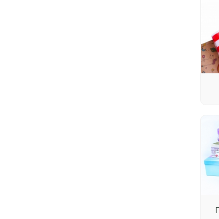
Сетка флористическая
Плёнка упаковочная
Вазы пластиковые, поддоны
для оазиса
Оазис для цветов
Бусины
Фетр
Блестки
Вставки
Липучки
Товары и аксессуары для
декора
Прищепки