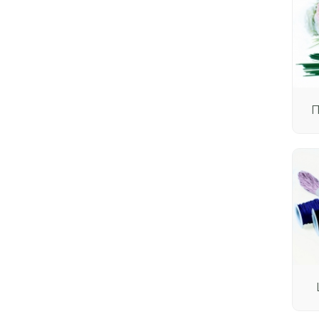
Контейнер для хранения
Посуда для праздника
П