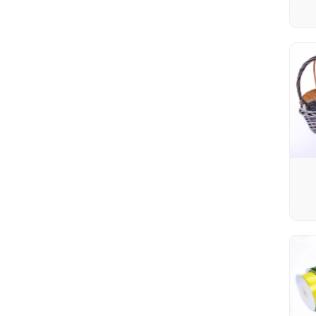
Проволока для гербер
Тейп лента
Наполнитель сизалевый
Шнур декоративный
Декоративные булавки
Проволока и резинка
флористическая
Перья декоративные
Лента кружево тканая
Новый Год
Наполнитель бумажный
Пенопластовые формы
Искусственные Бутоны