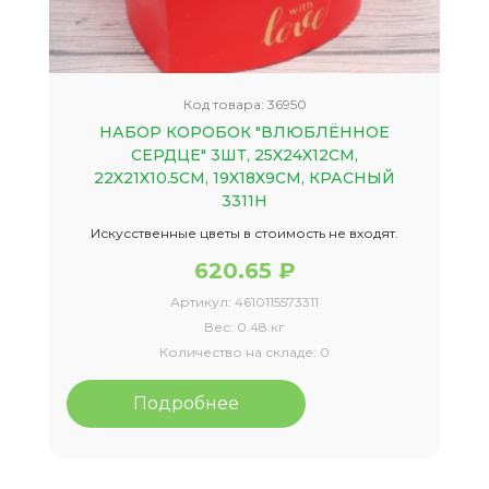
Код товара:
36950
НАБОР КОРОБОК "ВЛЮБЛЁННОЕ
СЕРДЦЕ" 3ШТ, 25X24X12СМ,
22X21X10.5СМ, 19X18X9СМ, КРАСНЫЙ
3311Н
Искусственные цветы в стоимость не входят.
620.65 ₽
Артикул:
4610115573311
Вес:
0.48 кг
Количество на складе:
0
Подробнее