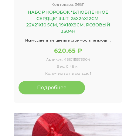
Код товара:
36951
НАБОР КОРОБОК "ВЛЮБЛЁННОЕ
СЕРДЦЕ" 3ШТ, 25X24X12СМ,
22X21X10.5СМ, 19X18X9СМ, РОЗОВЫЙ
3304Н
Искусственные цветы в стоимость не входят.
620.65 ₽
Артикул:
4610115573304
Вес:
0.48 кг
Количество на складе:
1
Подробнее