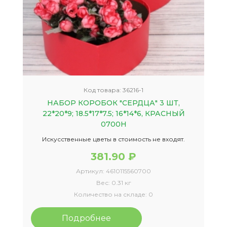
Код товара:
36216-1
НАБОР КОРОБОК "СЕРДЦА" 3 ШТ,
22*20*9; 18.5*17*7.5; 16*14*6, КРАСНЫЙ
0700Н
Искусственные цветы в стоимость не входят.
381.90 ₽
Артикул:
4610115560700
Вес:
0.31 кг
Количество на складе:
0
Подробнее