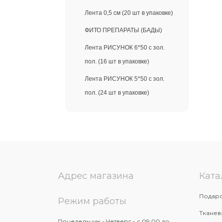
Лента 0,5 см (20 шт в упаковке)
ФИТО ПРЕПАРАТЫ (БАДЫ)
Лента РИСУНОК 6*50 с зол.
пол. (16 шт в упаковке)
Лента РИСУНОК 5*50 с зол.
пол. (24 шт в упаковке)
Лента 3 см (40 шт в упаковке)
Лента 5 см (24 шт в упаковке)
Лента 1 см (20 шт в упаковке)
ИГРУШКИ ДЛЯ БУКЕТОВ:
Адрес магазина
Ката
СУМКИ ДЛЯ ЦВЕТОВ:
Подаро
ПОДАРОЧНЫЕ НОВОГОДНИЕ
Режим работы
КОРОБКИ:
Тканев
Понедельник - Четверг - с 09:00 до