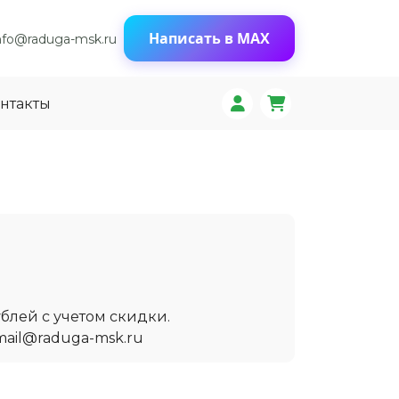
Написать в MAX
nfo@raduga-msk.ru
нтакты
блей с учетом скидки.
mail@raduga-msk.ru