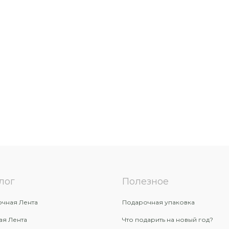
лог
Полезное
чная Лента
Подарочная упаковка
ая Лента
Что подарить на новый год?